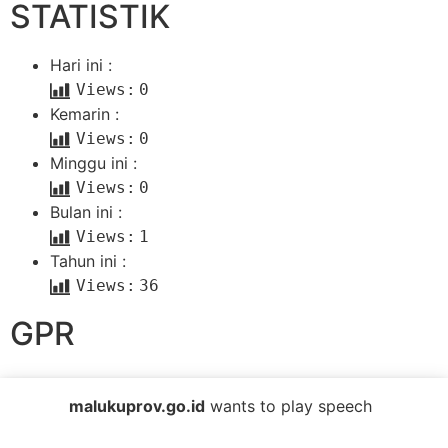
STATISTIK
Hari ini :
Views:
0
Kemarin :
Views:
0
Minggu ini :
Views:
0
Bulan ini :
Views:
1
Tahun ini :
Views:
36
GPR
Copyright © 2023 -
malukuprov.go.id
wants to play speech
Pemerintah Provinsi maluku